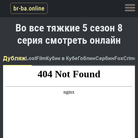
Во все тяжкие 5 сезон 8
серия смотреть онлайн
Дубляж
LostFilm
Кубик в Кубе
Гоблин
Сербин
FoxCrime